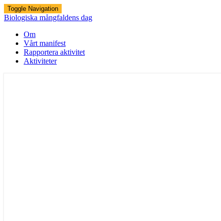
Toggle Navigation
Biologiska mångfaldens dag
Om
Vårt manifest
Rapportera aktivitet
Aktiviteter