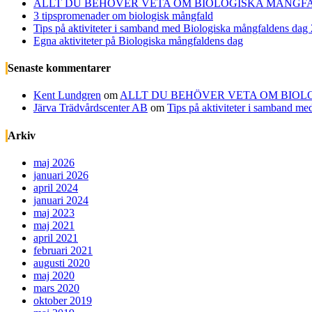
ALLT DU BEHÖVER VETA OM BIOLOGISKA MÅNGFA
3 tipspromenader om biologisk mångfald
Tips på aktiviteter i samband med Biologiska mångfaldens dag
Egna aktiviteter på Biologiska mångfaldens dag
Senaste kommentarer
Kent Lundgren
om
ALLT DU BEHÖVER VETA OM BIOL
Järva Trädvårdscenter AB
om
Tips på aktiviteter i samband m
Arkiv
maj 2026
januari 2026
april 2024
januari 2024
maj 2023
maj 2021
april 2021
februari 2021
augusti 2020
maj 2020
mars 2020
oktober 2019