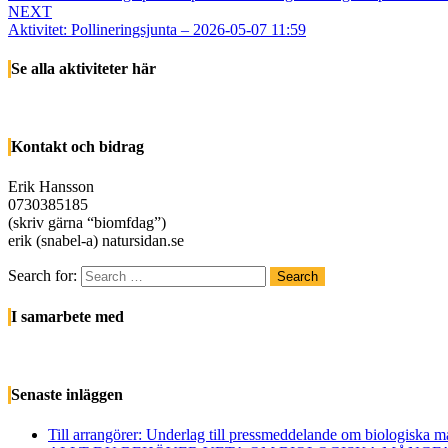
NEXT
Aktivitet: Pollineringsjunta – 2026-05-07 11:59
Se alla aktiviteter här
Kontakt och bidrag
Erik Hansson
0730385185
(skriv gärna “biomfdag”)
erik (snabel-a) natursidan.se
Search for:
Search
I samarbete med
Senaste inläggen
Till arrangörer: Underlag till pressmeddelande om biologiska 