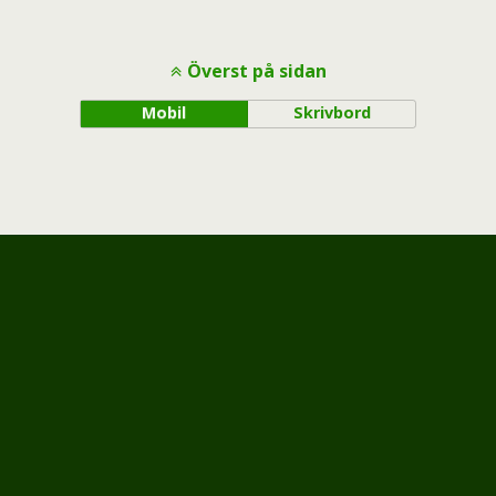
Överst på sidan
Mobil
Skrivbord