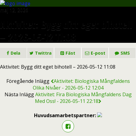
maj 12, 2026
Aktivitet: Bygg ditt eget bihotell
– 2026-05-12 11:08
Dela
Twittra
Fäst
E-post
SMS
Aktivitet: Bygg ditt eget bihotell – 2026-05-12 11:08
Föregående Inlägg
Aktivitet: Biologiska Mångfaldens
Olika Nivåer - 2026-05-12 12:04
Nästa Inlägg
Aktivitet: Fira Biologiska Mångfaldens Dag
Med Oss! - 2026-05-11 22:18
Huvudsamarbetspartner: