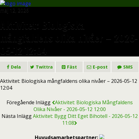
maj 12, 2026
Aktivitet: Biologiska
mångfaldens olika nivåer – 2026-
05-12 12:04
Dela
Twittra
Fäst
E-post
SMS
Aktivitet: Biologiska mångfaldens olika nivåer – 2026-05-12
12:04
Föregående Inlägg
Aktivitet: Biologiska Mångfaldens
Olika Nivåer - 2026-05-12 12:00
Nästa Inlägg
Aktivitet: Bygg Ditt Eget Bihotell - 2026-05-12
11:08
Huvudsamarbetspartner: