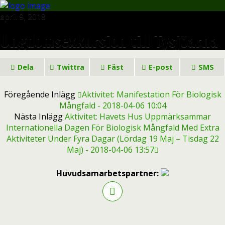
april 9, 2018
Ungdomsexkursion till Tysjöarna
Dela
Twittra
Fäst
E-post
SMS
Föregående Inlägg
Aktivitet: Manifestation För Biologisk
Mångfald - 2018-04-06 10:04
Nästa Inlägg
Aktivitet: Havets Hus Uppmärksammar
Internationella Dagen För Biologisk Mångfald Med Extra
Aktiviteter Under Fyra Dagar (lördag 19 Maj – Tisdag 22
Maj) - 2018-04-06 13:57
Huvudsamarbetspartner: