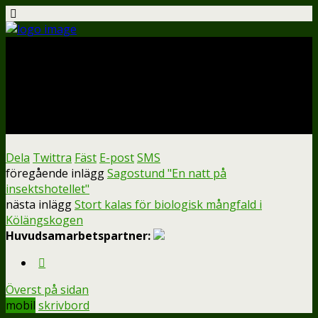
april 28, 2026
Stort kalas för biologisk
mångfald i Kölängskogen
Dela
Twittra
Fäst
E-post
SMS
föregående inlägg
Sagostund "En natt på
insektshotellet"
nästa inlägg
Stort kalas för biologisk mångfald i
Kölängskogen
Huvudsamarbetspartner:
Överst på sidan
mobil
skrivbord