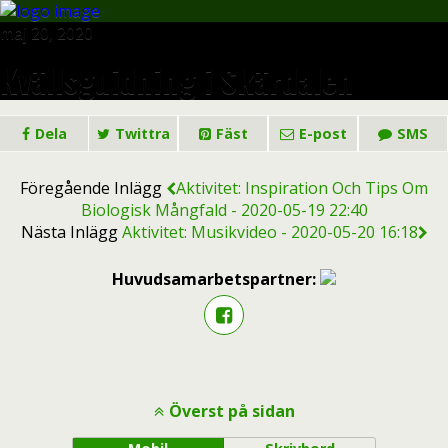
maj 20, 2020
Kvällsguidning i Skärdalen
Dela
Twittra
Fäst
E-post
SMS
Föregående Inlägg
Aktivitet: Inspiration Och Tips Om
Biologisk Mångfald - 2020-05-19 22:40
Nästa Inlägg
Aktivitet: Musikvideo - 2020-05-20 16:18
Huvudsamarbetspartner:
Överst på sidan