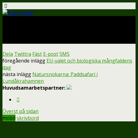
april 2, 2024
Jobb i stubbskottsängen
Dela
Twittra
Fäst
E-post
SMS
föregående inlägg
EU-valet och biologiska mångfaldens
dag
nästa inlägg
Natursnokarna: Paddsafari i
Lundåkrahamnen
Huvudsamarbetspartner:
Överst på sidan
mobil
skrivbord