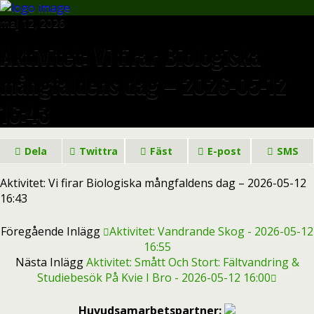
maj 12, 2026
Aktivitet: Vi firar Biologiska
mångfaldens dag – 2026-05-12
16:43
Dela
Twittra
Fäst
E-post
SMS
Aktivitet: Vi firar Biologiska mångfaldens dag – 2026-05-12
16:43
Föregående Inlägg
Aktivitet: Vandrande Skog - 2026-05-12
16:55
Nästa Inlägg
Aktivitet: Smått Och Stort: Fältvandring &
Studiebesök På Kvie I Bro - 2026-05-12 16:00
Huvudsamarbetspartner: