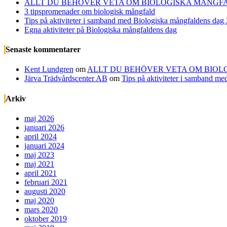
ALLT DU BEHÖVER VETA OM BIOLOGISKA MÅNGFA
3 tipspromenader om biologisk mångfald
Tips på aktiviteter i samband med Biologiska mångfaldens dag
Egna aktiviteter på Biologiska mångfaldens dag
Senaste kommentarer
Kent Lundgren
om
ALLT DU BEHÖVER VETA OM BIOL
Järva Trädvårdscenter AB
om
Tips på aktiviteter i samband m
Arkiv
maj 2026
januari 2026
april 2024
januari 2024
maj 2023
maj 2021
april 2021
februari 2021
augusti 2020
maj 2020
mars 2020
oktober 2019