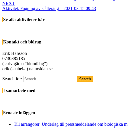
NEXT
Aktivitet: Fagning av slåtteräng – 2021-03-15 09:43
Se alla aktiviteter här
Kontakt och bidrag
Erik Hansson
0730385185
(skriv gärna “biomfdag”)
erik (snabel-a) natursidan.se
Search for:
Search
I samarbete med
Senaste inläggen
Till arrangörer: Underlag till pressmeddelande om biologiska 