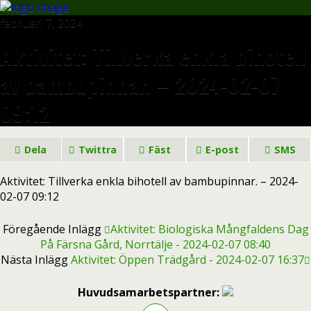
februari 7, 2024
Aktivitet: Tillverka enkla bihotell
av bambupinnar. – 2024-02-07
09:12
Dela
Twittra
Fäst
E-post
SMS
Aktivitet: Tillverka enkla bihotell av bambupinnar. – 2024-
02-07 09:12
Föregående Inlägg
Aktivitet: Biologiska Mångfaldens Dag
På Färsna Gård, Norrtälje - 2024-02-07 08:40
Nästa Inlägg
Aktivitet: Öppen Trädgård - 2024-02-07 16:37
Huvudsamarbetspartner: