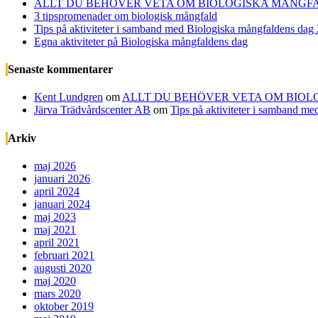
ALLT DU BEHÖVER VETA OM BIOLOGISKA MÅNGFA
3 tipspromenader om biologisk mångfald
Tips på aktiviteter i samband med Biologiska mångfaldens dag
Egna aktiviteter på Biologiska mångfaldens dag
Senaste kommentarer
Kent Lundgren
om
ALLT DU BEHÖVER VETA OM BIOL
Järva Trädvårdscenter AB
om
Tips på aktiviteter i samband m
Arkiv
maj 2026
januari 2026
april 2024
januari 2024
maj 2023
maj 2021
april 2021
februari 2021
augusti 2020
maj 2020
mars 2020
oktober 2019