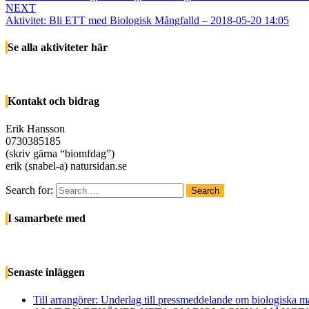
NEXT
Aktivitet: Bli ETT med Biologisk Mångfalld – 2018-05-20 14:05
Se alla aktiviteter här
Kontakt och bidrag
Erik Hansson
0730385185
(skriv gärna “biomfdag”)
erik (snabel-a) natursidan.se
Search for:
Search
I samarbete med
Senaste inläggen
Till arrangörer: Underlag till pressmeddelande om biologiska 