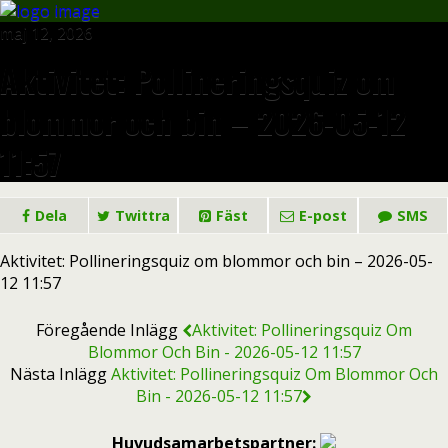
maj 12, 2026
Aktivitet: Pollineringsquiz om
blommor och bin – 2026-05-12
11:57
Dela
Twittra
Fäst
E-post
SMS
Aktivitet: Pollineringsquiz om blommor och bin – 2026-05-
12 11:57
Föregående Inlägg
Aktivitet: Pollineringsquiz Om
Blommor Och Bin - 2026-05-12 11:57
Nästa Inlägg
Aktivitet: Pollineringsquiz Om Blommor Och
Bin - 2026-05-12 11:57
Huvudsamarbetspartner: