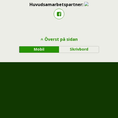
Huvudsamarbetspartner:
Överst på sidan
Mobil
Skrivbord