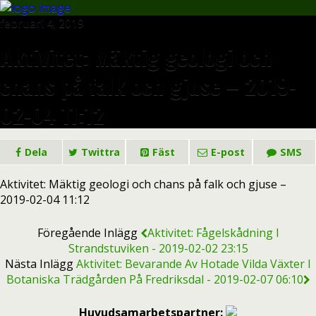
februari 4, 2019
Aktivitet: Mäktig geologi och
chans på falk och gjuse – 2019-
02-04 11:12
Dela
Twittra
Fäst
E-post
SMS
Aktivitet: Mäktig geologi och chans på falk och gjuse –
2019-02-04 11:12
Föregående Inlägg
Aktivitet: Fågelskådning I
Strandstuviken - 2019-02-02 23:15
Nästa Inlägg
Aktivitet: Bevarande Av Hotade Vilda Växter I
Botaniska Trädgården På Fredriksdal - 2019-02-07 06:10
Huvudsamarbetspartner: