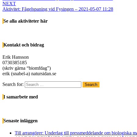
NEXT
Aktivitet: Fågelspaning vid Fysingen – 2021-05-07 11:28
Se alla aktiviteter här
Kontakt och bidrag
Erik Hansson
0730385185
(skriv gärna “biomfdag”)
erik (snabel-a) natursidan.se
Search for:
Search
I samarbete med
Senaste inläggen
Till arrangörer: Underlag till pressmeddelande om biologiska 