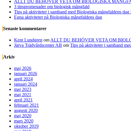
ALLT DU BEHÖVER VETA OM BIOLOGISKA MÅNGFA
3 tipspromenader om biologisk mångfald
Tips på aktiviteter i samband med Biologiska mångfaldens dag
Egna aktiviteter på Biologiska mångfaldens dag
Senaste kommentarer
Kent Lundgren
om
ALLT DU BEHÖVER VETA OM BIOL
Järva Trädvårdscenter AB
om
Tips på aktiviteter i samband m
Arkiv
maj 2026
januari 2026
april 2024
januari 2024
maj 2023
maj 2021
april 2021
februari 2021
augusti 2020
maj 2020
mars 2020
oktober 2019