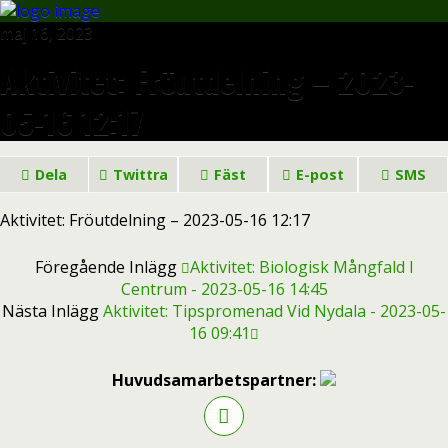
maj 16, 2023
Aktivitet: Fröutdelning – 2023-
05-16 12:17
Dela
Twittra
Fäst
E-post
SMS
Aktivitet: Fröutdelning – 2023-05-16 12:17
Föregående Inlägg
Aktivitet: Biologisk Mångfald I
Centrum - 2023-05-16 14:45
Nästa Inlägg
Aktivitet: Tipspromenad Vid Nydala - 2023-05-
16 09:41
Huvudsamarbetspartner: