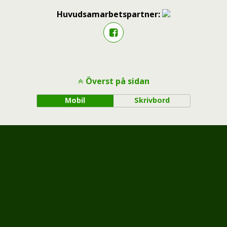
Huvudsamarbetspartner:
Överst på sidan
Mobil
Skrivbord