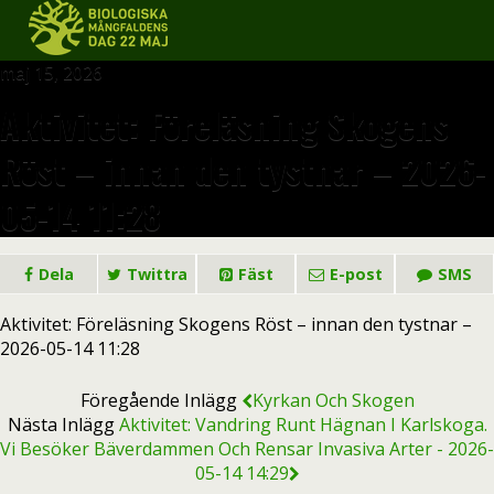
maj 15, 2026
Aktivitet: Föreläsning Skogens
Röst – innan den tystnar – 2026-
05-14 11:28
Dela
Twittra
Fäst
E-post
SMS
Aktivitet: Föreläsning Skogens Röst – innan den tystnar –
2026-05-14 11:28
Föregående Inlägg
Kyrkan Och Skogen
Nästa Inlägg
Aktivitet: Vandring Runt Hägnan I Karlskoga.
Vi Besöker Bäverdammen Och Rensar Invasiva Arter - 2026-
05-14 14:29