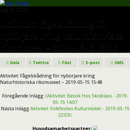
maj 15, 2019
Aktivitet: Fågelskådning för
nybörjare kring Naturhistoriska
riksmuseet – 2019-05-15 15:48
Dela
Twittra
Fäst
E-post
SMS
Aktivitet: Fågelskådning för nybörjare kring
Naturhistoriska riksmuseet – 2019-05-15 15:48
Föregående Inlägg
Aktivitet: Besök Hos Skolklass - 2019-
05-15 14:07
Nästa Inlägg
Aktivitet: Folkfesten Kulturmötet - 2019-05-15
22:03
Huvudsamarbetspartner: