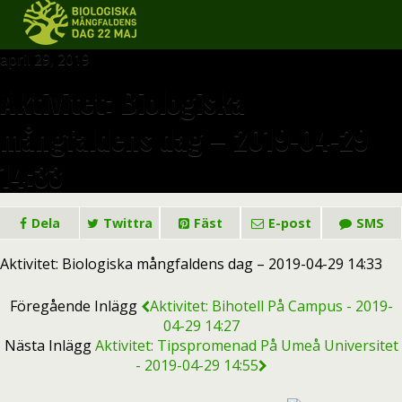
april 29, 2019
Aktivitet: Biologiska
mångfaldens dag – 2019-04-29
14:33
Dela
Twittra
Fäst
E-post
SMS
Aktivitet: Biologiska mångfaldens dag – 2019-04-29 14:33
Föregående Inlägg
Aktivitet: Bihotell På Campus - 2019-
04-29 14:27
Nästa Inlägg
Aktivitet: Tipspromenad På Umeå Universitet
- 2019-04-29 14:55