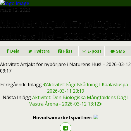
mars 12, 2026
Aktivitet: Artjakt för nybörjare i
Naturens Hus! – 2026-03-12 09:17
Dela
Twittra
Fäst
E-post
SMS
Aktivitet: Artjakt för nybörjare i Naturens Hus! – 2026-03-12
09:17
Föregående Inlägg
Aktivitet: Fågelskådning I Kaalasluspa -
2026-03-11 23:19
Nästa Inlägg
Aktivitet: Den Biologiska Mångfaldens Dag I
Västra Årena - 2026-03-12 13:12
Huvudsamarbetspartner: