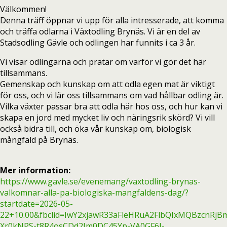
Välkommen!
Denna träff öppnar vi upp för alla intresserade, att komma
och träffa odlarna i Växtodling Brynäs. Vi är en del av
Stadsodling Gävle och odlingen har funnits i ca 3 år.
Vi visar odlingarna och pratar om varför vi gör det här
tillsammans.
Gemenskap och kunskap om att odla egen mat är viktigt
för oss, och vi lär oss tillsammans om vad hållbar odling är.
Vilka växter passar bra att odla här hos oss, och hur kan vi
skapa en jord med mycket liv och näringsrik skörd? Vi vill
också bidra till, och öka vår kunskap om, biologisk
mångfald på Brynäs.
Mer information:
https://www.gavle.se/evenemang/vaxtodling-brynas-
valkomnar-alla-pa-biologiska-mangfaldens-dag/?
startdate=2026-05-
22+10.00&fbclid=IwY2xjawR33aFleHRuA2FlbQIxMQBzcnR
Xr0kNPS-t8R4osCDd2Jm0DC45Yp-VA0GF6I-