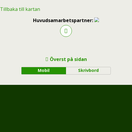
Tillbaka till kartan
Huvudsamarbetspartner:
Överst på sidan
Mobil
Skrivbord