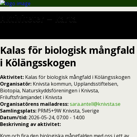
Aktiviteter – karta
Kalas för biologisk mångfald
i Kölängsskogen
Aktivitet:
Kalas för biologisk mångfald i Kölängsskogen
Organisatör:
Knivsta kommun, Upplandsstiftelsen,
Biotopia, Naturskyddsföreningen i Knivsta,
Friluftsfrämjandet i Knivsta
Organisatörens mailadress:
sara.antell@knivsta.se
Samlingsplats:
PRM5+9W Knivsta, Sverige
Datum/tid:
2026-05-24, 07:00 - 14:00
Beskrivning av aktivitet:
Kom och fira den biologiska mångfalden med oss i ett av