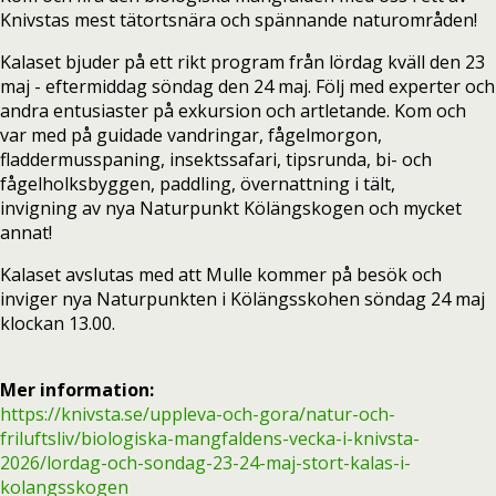
Knivstas mest tätortsnära och spännande naturområden!
Kalaset bjuder på ett rikt program från lördag kväll den 23
maj - eftermiddag söndag den 24 maj. Följ med experter och
andra entusiaster på exkursion och artletande. Kom och
var med på guidade vandringar, fågelmorgon,
fladdermusspaning, insektssafari, tipsrunda, bi- och
fågelholksbyggen, paddling, övernattning i tält,
invigning av nya Naturpunkt Kölängskogen och mycket
annat!
Kalaset avslutas med att Mulle kommer på besök och
inviger nya Naturpunkten i Kölängsskohen söndag 24 maj
klockan 13.00.
Mer information:
https://knivsta.se/uppleva-och-gora/natur-och-
friluftsliv/biologiska-mangfaldens-vecka-i-knivsta-
2026/lordag-och-sondag-23-24-maj-stort-kalas-i-
kolangsskogen