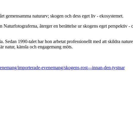
vårt gemensamma naturarv; skogen och dess eget liv - ekosystemet.
n Naturfotograferna, återger en berättelse ur skogens eget perspektiv -
da. Sedan 1990-talet har hon arbetat professionellt med att skildra natur
 där natur, känsla och engagemang möts.
evenemang/importerade-evenemang/skogens-rost---innan-den-tystnar