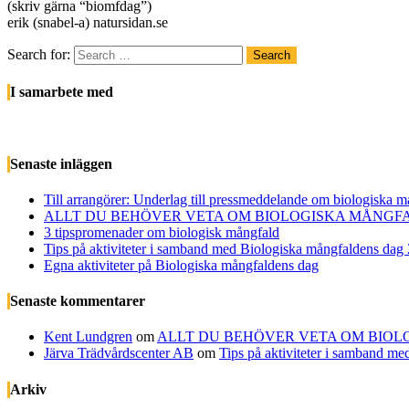
(skriv gärna “biomfdag”)
erik (snabel-a) natursidan.se
Search for:
Search
I samarbete med
Senaste inläggen
Till arrangörer: Underlag till pressmeddelande om biologiska 
ALLT DU BEHÖVER VETA OM BIOLOGISKA MÅNGFA
3 tipspromenader om biologisk mångfald
Tips på aktiviteter i samband med Biologiska mångfaldens dag
Egna aktiviteter på Biologiska mångfaldens dag
Senaste kommentarer
Kent Lundgren
om
ALLT DU BEHÖVER VETA OM BIOL
Järva Trädvårdscenter AB
om
Tips på aktiviteter i samband m
Arkiv