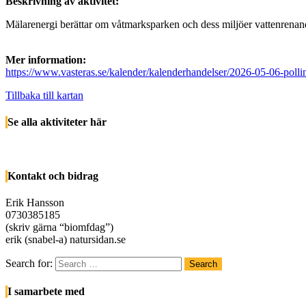
Beskrivning av aktivitet:
Mälarenergi berättar om våtmarksparken och dess miljöer vattenrenand
Mer information:
https://www.vasteras.se/kalender/kalenderhandelser/2026-05-06-poll
Tillbaka till kartan
Se alla aktiviteter här
Kontakt och bidrag
Erik Hansson
0730385185
(skriv gärna “biomfdag”)
erik (snabel-a) natursidan.se
Search for:
Search
I samarbete med