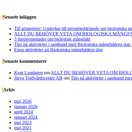
Senaste inläggen
Till arrangörer: Underlag till pressmeddelande om biologiska 
ALLT DU BEHÖVER VETA OM BIOLOGISKA MÅNGFA
3 tipspromenader om biologisk mångfald
Tips på aktiviteter i samband med Biologiska mångfaldens dag
Egna aktiviteter på Biologiska mångfaldens dag
Senaste kommentarer
Kent Lundgren
om
ALLT DU BEHÖVER VETA OM BIOL
Järva Trädvårdscenter AB
om
Tips på aktiviteter i samband m
Arkiv
maj 2026
januari 2026
april 2024
januari 2024
maj 2023
maj 2021