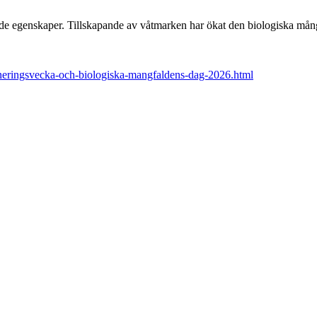
e egenskaper. Tillskapande av våtmarken har ökat den biologiska mångf
ineringsvecka-och-biologiska-mangfaldens-dag-2026.html