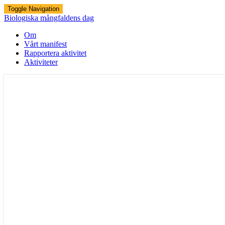
Toggle Navigation
Biologiska mångfaldens dag
Om
Vårt manifest
Rapportera aktivitet
Aktiviteter