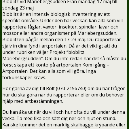
Bioblitz vid Mariebergsudden Från måndag 17 maj till
söndag 23 maj
Bioblitz är en intensiv biologisk inventering av ett
specifikt område. Under den här veckan kan alla som vill
rapportera fåglar, växter, insekter, spindlar, lavar och
mossor eller andra organismer på Mariebergsudden.
Bioblitzen pågår mellan den 17-23 maj. Du rapporterar
själv in dina fynd i artportalen. Då är det viktigt att du
under rubriken väljer Projekt ”bioblitz
Mariebergsudden”. Om du inte redan har det så måste du
först skapa ett konto på artportalen Kom igång –
Artportalen. Det kan alla som vill göra. Inga
förkunskaper krävs.
Hör gärna av dig till Rolf (070-2156740) om du har frågor
hur du ska göra när du rapporterar eller om du behöver
hjälp med artbestämningen.
Du kan åka ut när du vill och hur ofta du vill under denna
vecka. Ta med fika och sätt dig ner och njut en stund.
Kanske kommer det en märklig skalbagge krypande eller