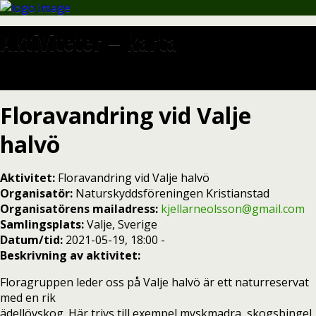
Aktiviteter – karta
Floravandring vid Valje
halvö
Aktivitet:
Floravandring vid Valje halvö
Organisatör:
Naturskyddsföreningen Kristianstad
Organisatörens mailadress:
kjellarneolsson@gmail.com
Samlingsplats:
Valje, Sverige
Datum/tid:
2021-05-19, 18:00 -
Beskrivning av aktivitet:
Floragruppen leder oss på Valje halvö är ett naturreservat
med en rik
ädellövskog. Här trivs till exempel myskmadra, skogsbingel