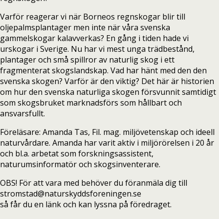
Varför reagerar vi när Borneos regnskogar blir till
oljepalmsplantager men inte när våra svenska
gammelskogar kalavverkas? En gång i tiden hade vi
urskogar i Sverige. Nu har vi mest unga trädbestånd,
plantager och små spillror av naturlig skog i ett
fragmenterat skogslandskap. Vad har hänt med den den
svenska skogen? Varför är den viktig? Det här är historien
om hur den svenska naturliga skogen försvunnit samtidigt
som skogsbruket marknadsförs som hållbart och
ansvarsfullt.
Föreläsare: Amanda Tas, Fil. mag. miljövetenskap och ideell
naturvårdare. Amanda har varit aktiv i miljörörelsen i 20 år
och bl.a. arbetat som forskningsassistent,
naturumsinformatör och skogsinventerare.
OBS! För att vara med behöver du föranmäla dig till
stromstad@naturskyddsforeningen.se
så får du en länk och kan lyssna på föredraget.