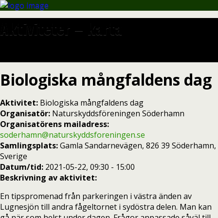
Aktiviteter – karta
Biologiska mångfaldens dag
Aktivitet:
Biologiska mångfaldens dag
Organisatör:
Naturskyddsföreningen Söderhamn
Organisatörens mailadress:
soderhamn@naturskyddsforeningen.se
Samlingsplats:
Gamla Sandarnevägen, 826 39 Söderhamn,
Sverige
Datum/tid:
2021-05-22, 09:30 - 15:00
Beskrivning av aktivitet:
En tipspromenad från parkeringen i västra änden av
Lugnesjön till andra fågeltornet i sydöstra delen. Man kan
gå när som helst under dagen. Frågor anpassade såväl till